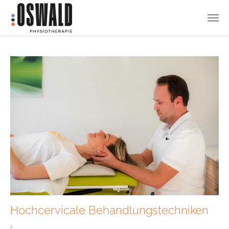
Zum Hauptinhalt springen
Hochcervicale Behandlungstechniken