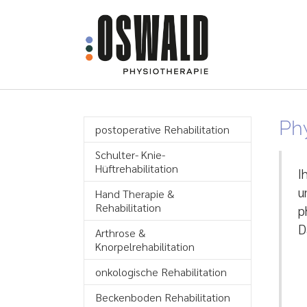
Zum Hauptinhalt springen
Ph
postoperative Rehabilitation
Schulter- Knie-
Hüftrehabilitation
I
u
Hand Therapie &
Rehabilitation
p
D
Arthrose &
Knorpelrehabilitation
onkologische Rehabilitation
Beckenboden Rehabilitation